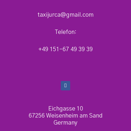
taxijurca@gmail.com
Telefon:
+49 151-67 49 39 39
F
a
c
e
b
o
Eichgasse 10
o
67256 Weisenheim am Sand
k
-
Germany
f